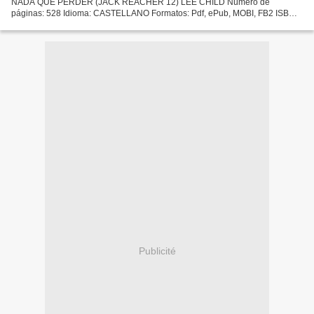
NADA QUE PERDER (JACK REACHER 12) LEE CHILD Número de
páginas: 528 Idioma: CASTELLANO Formatos: Pdf, ePub, MOBI, FB2 ISBN:
9788490568903 Editorial: RBA LIBROS Año de edición: 2019 Descargar...
Publicité