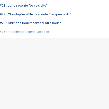
28 : Lorie raconte "Je vais vite"
#27 : Christophe Willem raconte "Jacques a dit"
#26 : Chimène Badi raconte "Entre nous"
#25 : Indochine raconte "3e sexe"
#24 : Zaho raconte "C'est chelou"
#23 : Patrick Bruel raconte "Au café des délices"
#22 : Kyo raconte "Le chemin"
#21 : Nolwenn Leroy raconte "Cassé"
#20 : Patrick Hernandez raconte "Born to be alive"
#19 : Lorie raconte "Près de moi"
#18 : Michael Jones raconte "A nos actes manqués" (avec Jean-Jacque
#17 : Khaled raconte "Aïcha"