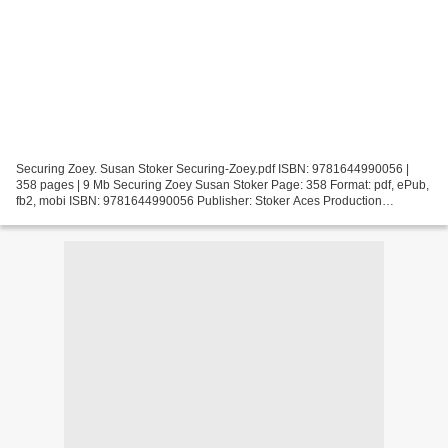
Securing Zoey. Susan Stoker Securing-Zoey.pdf ISBN: 9781644990056 |
358 pages | 9 Mb Securing Zoey Susan Stoker Page: 358 Format: pdf, ePub,
fb2, mobi ISBN: 9781644990056 Publisher: Stoker Aces Production
Download Securing Zoey Electronics books free...