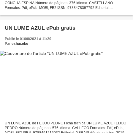
CONCHA ESPINA Número de páginas: 376 Idioma: CASTELLANO
Formatos: Pdf, ePub, MOBI, FB2 ISBN: 9788478397792 Editorial:
TORREMOZAS Año de edición: 2019 Descargar eBook gratis Descargar
libros...
UN LUME AZUL ePub gratis
Publié le 01/08/2021 à 11:20
Par
eshucebe
UN LUME AZUL de FEIJOO PEDRO Ficha técnica UN LUME AZUL FEIJOO
PEDRO Número de páginas: 576 Idioma: GALLEGO Formatos: Pdf, ePub,
MOBI, FB2 ISBN: 9788491216032 Editorial: XERAIS Año de edición: 2019